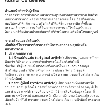
Author Guidelines
คำแนะนำ
สำหรับผู้เขียน
วารสารวิชาการสำนักงานสาธารณสุขจังหวัดมหาสารคาม ยินดีรับ
บทความวิชาการ ผลงานวิจัยด้านสาธารณสุข โดยเรื่องที่ส่งมาจะ
ต้องไม่เคยตีพิมพ์มาก่อน หรือกำลังตีพิมพ์ในวารสารอื่น ทั้งนี้กอง
บรรณาธิการขอสงวนสิทธิ์ในการตรวจทานแก้ไขต้นฉบับ และ
พิจารณาตีพิมพ์ตามลำดับก่อนหลังที่ดำเนินการเสร็จสิ้นโดยสมบูรณ์
การเตรียมและส่งต้นฉบับ
เพื่อตีพิมพ์ในวารสารวิชาการสำนักงานสาธารณสุขจังหวัด
มหาสารคาม
1.
ประเภทบทความ
1.1 นิพนธ์ต้นฉบับ
(original article)
เป็นรายงานผลการศึกษา
ค้นคว้า วิจัยควรประกอบด้วยลำดับเนื้อเรื่องดังต่อไปนี้
ชื่อเรื่อง ชื่อผู้ประพันธ์ บทคัดย่อทั้งภาษาไทยและภาษาอังกฤษ
คำสำคัญ บทนำ วิธีการศึกษา ผลการศึกษา วิจารณ์ ข้อยุติ
กิตติกรรมประกาศ และเอกสารอ้างอิง ความยาวของเรื่องไม่ควรเกิน
10 หน้าพิมพ์
1.2
บทปฏิทัศน์
(review article)
เป็นบทความที่ทบทวนหรือ
รวบรวมความรู้เรื่องใดเรื่องหนึ่งจากวารสารหรือหนังสือต่างๆ ทั้งใน
และต่างประเทศประกอบด้วย บทนำ วิธีการสืบค้นข้อมูล เนื้อหาที่
ทบทวน บทวิจารณ์ และเอกสารอ้างอิง อาจมีความเห็นของผู้รวบรวม
เพิ่มเติมด้วยก็ได้ ความยาวของเรื่องไม่ควรเกิน 10 หน้าพิมพ์ กระดาษ
เอ 4