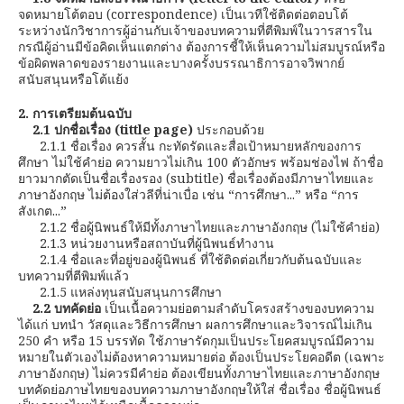
จดหมายโต้ตอบ (correspondence) เป็นเวทีใช้ติดต่อตอบโต้
ระหว่างนักวิชาการผู้อ่านกับเจ้าของบทความที่ตีพิมพ์ในวารสารใน
กรณีผู้อ่านมีข้อคิดเห็นแตกต่าง ต้องการชี้ให้เห็นความไม่สมบูรณ์หรือ
ข้อผิดพลาดของรายงานและบางครั้งบรรณาธิการอาจวิพากย์
สนับสนุนหรือโต้แย้ง
2. การเตรียมต้นฉบับ
2.1
ปกชื่อเรื่อง
(tittle page)
ประกอบด้วย
2.1.1 ชื่อเรื่อง ควรสั้น กะทัดรัดและสื่อเป้าหมายหลักของการ
ศึกษา ไม่ใช้คำย่อ ความยาวไม่เกิน 100 ตัวอักษร พร้อมช่องไฟ ถ้าชื่อ
ยาวมากตัดเป็นชื่อเรื่องรอง (subtitle) ชื่อเรื่องต้องมีภาษาไทยและ
ภาษาอังกฤษ ไม่ต้องใส่วลีที่น่าเบื่อ เช่น “การศึกษา...” หรือ “การ
สังเกต...”
2.1.2 ชื่อผู้นิพนธ์ให้มีทั้งภาษาไทยและภาษาอังกฤษ (ไม่ใช้คำย่อ)
2.1.3 หน่วยงานหรือสถาบันที่ผู้นิพนธ์ทำงาน
2.1.4 ชื่อและที่อยู่ของผู้นิพนธ์ ที่ใช้ติดต่อเกี่ยวกับต้นฉบับและ
บทความที่ตีพิมพ์แล้ว
2.1.5 แหล่งทุนสนับสนุนการศึกษา
2.2 บทคัดย่อ
เป็นเนื้อความย่อตามลำดับโครงสร้างของบทความ
ได้แก่ บทนำ วัสดุและวิธีการศึกษา ผลการศึกษาและวิจารณ์ไม่เกิน
250 คำ หรือ 15 บรรทัด ใช้ภาษารัดกุมเป็นประโยคสมบูรณ์มีความ
หมายในตัวเองไม่ต้องหาความหมายต่อ ต้องเป็นประโยคอดีต (เฉพาะ
ภาษาอังกฤษ) ไม่ควรมีคำย่อ ต้องเขียนทั้งภาษาไทยและภาษาอังกฤษ
บทคัดย่อภาษไทยของบทความภาษาอังกฤษให้ใส่ ชื่อเรื่อง ชื่อผู้นิพนธ์