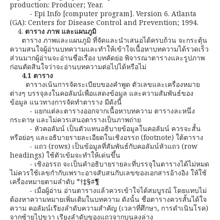
production: Producer; Year.
- Epi Info [computer program]. Version 6. Atlanta
(GA): Centers for Disease Control and Prevention; 1994.
4.
ตาราง ภาพ และแผนภูมิ
ตาราง ภาพและแผนภูมิ ที่จัดและนำเสนอได้ครบถ้วน จะกระตุ้น
ความสนใจผู้อ่านบทความและทำให้เข้าใจเนื้อหาบทความได้รวดเร็ว
ส่วนมากผู้อ่านจะอ่านชื่อเรื่อง บทคัดย่อ พิจารณาตารางและรูปภาพ
ก่อนตัดสินใจว่าจะอ่านบทความต่อไปได้หรือไม่
4.1 ตาราง
ตารางเน้นการจัดระเบียบของคำพูด ตัวเลขและเครื่องหมาย
ต่างๆ บรรจุลงในคอลัมน์เพื่อแสดงข้อมูล และความสัมพันธ์ของ
ข้อมูล แนวทางการจัดทำตาราง มีดังนี้
- แยกแต่ละตารางออกจากเนื้อหาบทความ ตารางละหนึ่ง
กระดาษ และไม่ควรเสนอตารางเป็นภาพถ่าย
- หัวคอลัมน์ เป็นตัวแทนอธิบายข้อมูลในคอลัมน์ ควรจะสั้น
หรือย่อๆ และอธิบายรายละเอียดในเชิงอรรถ (footnote) ใต้ตาราง
- แถว (rows) เป็นข้อมูลที่สัมพันธ์กับคอลัมน์หัวแถว (row
headings) ใช้ตัวเข้มจะทำให้เด่นขึ้น
- เชิงอรรถ จะเป็นคำอธิบายรายละที่บรรจุในตารางได้ไม่หมด
ไม่ควรใช้เลขกำกับเพราะอาจสับสนกับเลขของเอกสารอ้างอิง ให้ใช้
เครื่องหมายตามลำดับ *†‡§#¶
- เมื่อผู้อ่าน อ่านตารางแล้วควรเข้าใจได้สมบูรณ์ โดยแทบไม่
ต้องหาความหมายเพิ่มเติมในบทความ ดังนั้น ชื่อตารางควรสั้นได้ใจ
ความ คอลัมน์เรียงลำดับความสำคัญ (เวลาที่ศึกษา, การดำเนินโรค)
จากซ้ายไปขวา เรียงลำดับของแถวจากบนลงล่าง