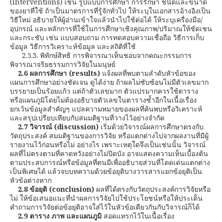
(interventions) เช่น รูปแบบการศึกษา การรักษา ชนิดและขนาด
ของยาที่ใช้ ถ้าเป็นมาตรการที่รู้จักทั่วไป ให้ระบุในเอกสารอ้างอิงเป็น
วิธีใหม่ อธิบายให้ผู้อ่านเข้าใจแล้วนำไปใช้ต่อได้ ให้ระบุเครื่องมือ/
อุปกรณ์ และหลักการที่ใช้ในการศึกษาเชิงคุณภาพ/ปริมาณให้ชัดเชน
และกระชับ เช่น แบบสอบถาม การทดสอบความเชื่อถือ วิธีการเก็บ
ข้อมูล วิธีการวิเคราะห์ข้อมูล และสถิติที่ใช้
2.5.3. พิทักษ์สิทธิ การพิจารณาเห็นชอบจากคณะกรรมการ
พิจารณาจริยธรรมการวิจัยในมนุษย์
2.6 ผลการศึกษา
(results)
แจ้งผลที่พบตามลำดับหัวข้อของ
แผนการศึกษาอย่างชัดเจน ดูได้ง่าย ถ้าผลไม่ซับซ้อนไม่มีตัวเลขมาก
บรรยายเป็นร้อยแก้ว แต่ถ้าตัวเลขมาก ตัวแปรมากควรใช้ตาราง
หรือแผนภูมิโดยไม่ต้องอธิบายตัวเลขในตารางซ้ำอีกในเนื้อเรื่อง
ยกเว้นข้อมูลสำคัญๆ แปลความหมายของผลที่ค้นพบหรือวิเคราะห์
และสรุปเปรียบเทียบกับสมมติฐานที่วางไว้อย่างจำกัด
2.7 วิจารณ์
(discussion)
เริ่มด้วยวิจารณ์ผลการศึกษาตรงกับ
วัตถุประสงค์ สมมติฐานของการวิจัย หรือแตกต่างไปจากผลงานที่มีผู้
รายงานไว้ก่อนหรือไม่ อย่างไร เพราะเหตุใดจึงเป็นเช่นนั้น วิจารณ์
ผลที่ไม่ตรงตามที่คาดหวังอย่างไม่ปิดบัง อาจแสดงความเห็นเบื้องต้น
ตามประสบการณ์หรือข้อมูลที่ตนมีเพื่ออธิบายส่วนที่โดดเด่นแตกต่าง
เป็นพิเศษได้ แล้วจบบทความด้วยข้อยุติบางวารสารแยกข้อยุติเป็น
หัวข้อต่างหาก
2.8 ข้อยุติ
(conclusion)
ผลที่ได้ตรงกับวัตถุประสงค์การวิจัยหรือ
ไม่ ให้ข้อเสนอแนะที่นำผลการวิจัยไปใช้ประโยชน์หรือให้ประเด็น
คำถามการวิจัยต่อข้อยุติอาจใส่ไว้ในหัวข้อเดียวกันกับวิจารณ์ก็ได้
2.9 ตาราง ภาพ และแผนภูมิ
สอดแทรกไว้ในเนื้อเรื่อง