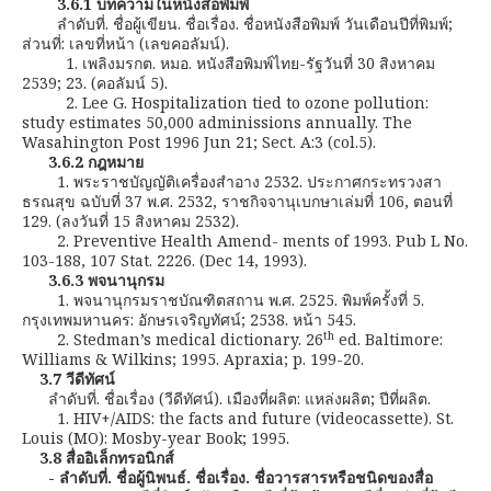
3.6.1 บทความในหนังสือพิมพ์
ลำดับที่. ชื่อผู้เขียน. ชื่อเรื่อง. ชื่อหนังสือพิมพ์ วันเดือนปีที่พิมพ์;
ส่วนที่: เลขที่หน้า (เลขคอลัมน์).
1. เพลิงมรกต. หมอ. หนังสือพิมพ์ไทย-รัฐวันที่ 30 สิงหาคม
2539; 23. (คอลัมน์ 5).
2. Lee G. Hospitalization tied to ozone pollution:
study estimates 50,000 adminissions annually. The
Wasahington Post 1996 Jun 21; Sect. A:3 (col.5).
3.6.2 กฎหมาย
1. พระราชบัญญัติเครื่องสำอาง 2532. ประกาศกระทรวงสา
ธรณสุข ฉบับที่ 37 พ.ศ. 2532, ราชกิจจานุเบกษาเล่มที่ 106, ตอนที่
129. (ลงวันที่ 15 สิงหาคม 2532).
2. Preventive Health Amend- ments of 1993. Pub L No.
103-188, 107 Stat. 2226. (Dec 14, 1993).
3.6.3 พจนานุกรม
1. พจนานุกรมราชบัณฑิตสถาน พ.ศ. 2525. พิมพ์ครั้งที่ 5.
กรุงเทพมหานคร: อักษรเจริญทัศน์; 2538. หน้า 545.
th
2. Stedman’s medical dictionary. 26
ed. Baltimore:
Williams & Wilkins; 1995. Apraxia; p. 199-20.
3.7 วีดีทัศน์
ลำดับที่. ชื่อเรื่อง (วีดีทัศน์). เมืองที่ผลิต: แหล่งผลิต; ปีที่ผลิต.
1. HIV+/AIDS: the facts and future (videocassette). St.
Louis (MO): Mosby-year Book; 1995.
3.8 สื่ออิเล็กทรอนิกส์
- ลำดับที่. ชื่อผู้นิพนธ์. ชื่อเรื่อง. ชื่อวารสารหรือชนิดของสื่อ