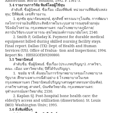
Amsterdam: North-Holland; 1992. P. 1561-5.
3.4 รายงานการวิจัย พิมพ์โดยผู้ใช้ทุน
ลำดับที่. ชื่อผู้นิพนธ์. ชื่อเรื่อง. เมืองที่พิมพ์: หน่วยงานที่พิมพ์/แหล่ง
ทุน; ปีที่พิมพ์. เลขที่รายงาน.
1. ศุภชัย คุณารัตนพฤกษ์, ศุภสิทธิ์ พรรณนารุโณทัย. การพัฒนา
กลไกการจ่ายเงินที่มีประสิทธิภาพในระบบสาธารณสุขด้วยกลุ่ม
วินิจฉัยโรคร่วม. กรุงเทพมหานคร: กองโรงพยาบาลภูมิภาค/
สถาบันวิจัยระบบสาธารณ-สุขไทย/องค์การอนามัยโลก; 2540.
2. Smith P, Golladay K. Payment for durable medical
equipment billed during skilled nursing facility stays.
Final report. Dallas (TX): Dept. of Health and Human
Services (US). Office of Evalua- tion and Inspections; 1994.
Report No. : HHSIGOEI69200860.
3.5 วิทยานิพนธ์
ลำดับชื่อ. ชื่อผู้นิพนธ์. ชื่อเรื่อง (ประเภทปริญญา). ภาควิชา,
คณะ. เมือง: มหาวิทยาลัย; ปีที่ได้รับปริญญา.
1. ชยมัย ชาลี. ต้นทุนในการรักษาพยาบาลของโรงพยาบาล
รัฐบาล: ศึกษาเฉพาะกรณีตัวอย่าง 4 โรงพยาบาลในเขต
กรุงเทพมหานคร (วิทยานิพนธ์ปริญญาเศรษฐศาสตรมหาบัณฑิต).
ภาควิชาเศรษฐ-ศาสตร์, บัณฑิตวิทยาลัย. กรุงเทพมหานคร:
จุฬาลงกรณ์มหาวิทยาลัย; 2530.
2. Kaplan SJ. Post-hospital hone health care: the
elderly’s access and utillzation (dissertation). St. Louis
(MO): Washington Univ.; 1995.
3.6 สิ่งพิมพ์อื่นๆ