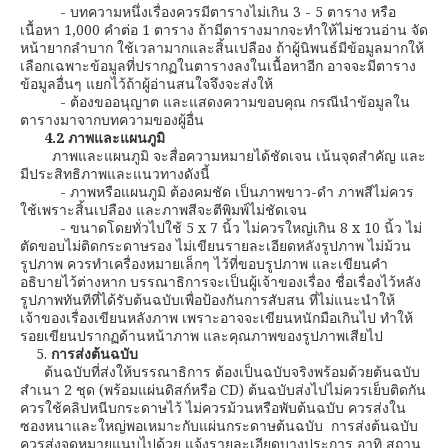
- บทความหนึ่งเรื่องควรมีตารางไม่เกิน 3 - 5 ตาราง หรือ
เนื้อหา 1,000 คำต่อ 1 ตาราง ถ้ามีตารางมากจะทำให้ไม่ชวนอ่าน จัด
หน้ายากลำบาก ใช้เวลามากและสิ้นเปลือง ถ้าผู้นิพนธ์มีข้อมูลมากให้
เลือกเฉพาะข้อมูลที่ปรากฏในตารางลงในเนื้อหาอีก อาจจะมีตาราง
ข้อมูลอื่นๆ แยกไว้ถ้าผู้อ่านสนใจจึงจะส่งให้
- ต้องขออนุญาต และแสดงความขอบคุณ กรณีนำข้อมูลใน
ตารางมาจากบทความของผู้อื่น
4.2 ภาพและแผนภูมิ
ภาพและแผนภูมิ จะสื่อความหมายได้ชัดเจน เน้นจุดสำคัญ และ
มีประสิทธิภาพและแนวทางดังนี้
- ภาพหรือแผนภูมิ ต้องคมชัด เป็นภาพขาว-ดำ ภาพสีไม่ควร
ใช้เพราะสิ้นเปลือง และภาพสีจะตีพิมพ์ไม่ชัดเจน
- ขนาดโดยทั่วไปใช้ 5 x 7 นิ้ว ไม่ควรใหญ่เกิน 8 x 10 นิ้ว ไม่
ตัดขอบไม่ติดกระดาษรอง ไม่เขียนรายละเอียดหลังรูปภาพ ไม่ม้วน
รูปภาพ ควรทำเครื่องหมายเล็กๆ ไว้ที่ขอบรูปภาพ และเขียนคำ
อธิบายไว้ต่างหาก บรรณาธิการจะเป็นผู้เจ้าของเรื่อง ชื่อเรื่องไว้หลัง
รูปภาพทันทีที่ได้รับต้นฉบับเพื่อป้องกันการสับสน ที่ไม่แนะนำให้
เจ้าของเรื่องเขียนหลังภาพ เพราะอาจจะเขียนหนักมือเกินไป ทำให้
รอยเขียนปรากฏด้านหน้าภาพ และคุณภาพของรูปภาพเสียไป
5.
การส่งต้นฉบับ
ต้นฉบับที่ส่งให้บรรณาธิการ ต้องเป็นฉบับจริงพร้อมด้วยต้นฉบับ
สำเนา 2 ชุด (พร้อมแผ่นดิสก์หรือ CD) ต้นฉบับส่งไปไม่ควรเย็บติดกัน
ควรใช้คลิปหนีบกระดาษไว้ ไม่ควรม้วนหรือพับต้นฉบับ ควรส่งใน
ซองหนาและใหญ่พอเหมาะกับแผ่นกระดาษต้นฉบับ การส่งต้นฉบับ
ควรส่งจดหมายแนบไปด้วย แจ้งรายละเอียดบางประการ อาทิ สถาน