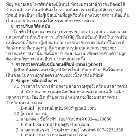
ที่อยู่ หมายเลขโทรศัพท์ของผู้นิพนธ์ ที่กองบรรณาธิการจะติดต่อได้
จำนวนสำเนาต้นฉบับที่ส่งไป ความต้องการการพิสูจน์อักษรของผู้
นิพนธ์ และอื่นๆ เมื่อผู้เขียนย้ายที่อยู่หรือเดินทางไปจากสถานที่อยู่เดิม
เป็นเวลานาน ควรแจ้งให้บรรณาธิการทราบด้วย
6.
การปรับแก้ต้นฉบับ
โดยทั่วไป ผู้อ่านทบทวน (reviewer) จะตรวจสอบความถูกต้อง
และครบถ้วนด้านวิชาการ แล้วส่งให้ผู้เขียนปรับแก้ สิทธิในการปรับ
แก้ต้นฉบับเป็นของผู้เขียน แต่กองบรรณาธิการสงวนสิทธิ์ในการตี
พิมพ์เฉพาะที่ผ่านความเห็นชอบตามรูปแบบและสาระของกอง
บรรณาธิการเท่านั้น ทั้งนี้มีการประสานงาน เพื่อตรวจสอบความถูก
ต้องด้านวิชาการและอื่นๆ ประมาณสองครั้ง
7.
การตรวจทานต้นฉบับก่อนตีพิมพ์
(final proof)
ผู้เขียนต้องตรวจทางพิสูจน์อักษรในลำดับสุดท้าย เพื่อให้ความ
เห็นชอบในความถูกต้องครบถ้วนของเนื้อหาก่อนตีพิมพ์
8. ข้อมูลการติดต่อสื่อสาร
8.1 วารสารวิชาการสำนักงานสาธารณสุขจังหวัดมหาสารคาม
สำนักงานสาธารณสุขจังหวัดมหาสารคาม ถนนเลี่ยงเมือง
มหาสารคาม-ร้อยเอ็ด ตำบลแวงน่าง อำเภอเมืองมหาสารคาม
จังหวัดมหาสารคาม
E-mail : Journal.mk2560@gmail.com
8.2 ผู้ประสานงาน:
1. นายสงัด เชื้อลิ้นฟ้า เบอร์โทรศัพท์ 083–4170860
E-mail: Sangudchua@yahoo.com
2. นางสาวณัฐรุจา ไชยคำภา เบอร์โทรศัพท์ 087–2231536
E-mail: chai.natruja@gmail.com