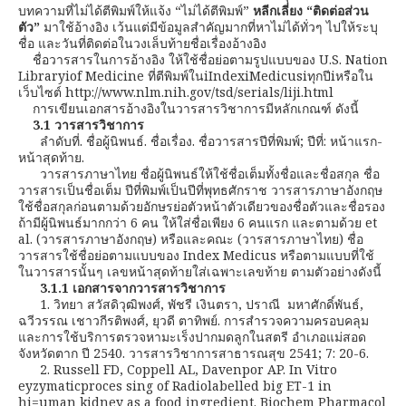
บทความที่ไม่ได้ตีพิมพ์ให้แจ้ง “ไม่ได้ตีพิมพ์”
หลีกเลี่ยง “ติดต่อส่วน
ตัว”
มาใช้อ้างอิง เว้นแต่มีข้อมูลสำคัญมากที่หาไม่ได้ทั่วๆ ไปให้ระบุ
ชื่อ และวันที่ติดต่อในวงเล็บท้ายชื่อเรื่องอ้างอิง
ชื่อวารสารในการอ้างอิง ให้ใช้ชื่อย่อตามรูปแบบของ U.S. Nation
Libraryiof Medicine ที่ตีพิมพ์ในiIndexiMedicusiทุกปีiหรือใน
เว็บไซต์ http://www.nlm.nih.gov/tsd/serials/liji.html
การเขียนเอกสารอ้างอิงในวารสารวิชาการมีหลักเกณฑ์ ดังนี้
3.1 วารสารวิชาการ
ลำดับที่. ชื่อผู้นิพนธ์. ชื่อเรื่อง. ชื่อวารสารปีที่พิมพ์; ปีที่: หน้าแรก-
หน้าสุดท้าย.
วารสารภาษาไทย ชื่อผู้นิพนธ์ให้ใช้ชื่อเต็มทั้งชื่อและชื่อสกุล ชื่อ
วารสารเป็นชื่อเต็ม ปีที่พิมพ์เป็นปีที่พุทธศักราช วารสารภาษาอังกฤษ
ใช้ชื่อสกุลก่อนตามด้วยอักษรย่อตัวหน้าตัวเดียวของชื่อตัวและชื่อรอง
ถ้ามีผู้นิพนธ์มากกว่า 6 คน ให้ใส่ชื่อเพียง 6 คนแรก และตามด้วย et
al. (วารสารภาษาอังกฤษ) หรือและคณะ (วารสารภาษาไทย) ชื่อ
วารสารใช้ชื่อย่อตามแบบของ Index Medicus หรือตามแบบที่ใช้
ในวารสารนั้นๆ เลขหน้าสุดท้ายใส่เฉพาะเลขท้าย ตามตัวอย่างดังนี้
3.1.1 เอกสารจากวารสารวิชาการ
1. วิทยา สวัสดิวุฒิพงศ์, พัชรี เงินตรา, ปราณี มหาศักดิ์พันธ์,
ฉวีวรรณ เชาวกีรติพงศ์, ยุวดี ตาทิพย์. การสำรวจความครอบคลุม
และการใช้บริการตรวจหามะเร็งปากมดลูกในสตรี อำเภอแม่สอด
จังหวัดตาก ปี 2540. วารสารวิชาการสาธารณสุข 2541; 7: 20-6.
2. Russell FD, Coppell AL, Davenpor AP. In Vitro
eyzymaticproces sing of Radiolabelled big ET-1 in
hi=uman kidney as a food ingredient. Biochem Pharmacol