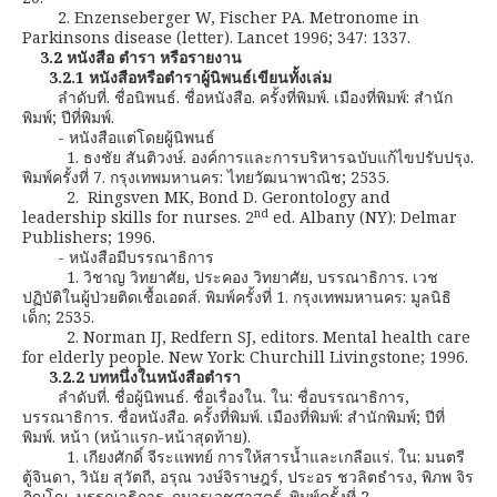
2. Enzenseberger W, Fischer PA. Metronome in
Parkinsons disease (letter). Lancet 1996; 347: 1337.
3.2 หนังสือ ตำรา หรือรายงาน
3.2.1 หนังสือหรือตำราผู้นิพนธ์เขียนทั้งเล่ม
ลำดับที่. ชื่อนิพนธ์. ชื่อหนังสือ. ครั้งที่พิมพ์. เมืองที่พิมพ์: สำนัก
พิมพ์; ปีที่พิมพ์.
- หนังสือแต่โดยผู้นิพนธ์
1. ธงชัย สันติวงษ์. องค์การและการบริหารฉบับแก้ไขปรับปรุง.
พิมพ์ครั้งที่ 7. กรุงเทพมหานคร: ไทยวัฒนาพาณิช; 2535.
2. Ringsven MK, Bond D. Gerontology and
nd
leadership skills for nurses. 2
ed. Albany (NY): Delmar
Publishers; 1996.
- หนังสือมีบรรณาธิการ
1. วิชาญ วิทยาศัย, ประคอง วิทยาศัย, บรรณาธิการ. เวช
ปฏิบัติในผู้ป่วยติดเชื้อเอดส์. พิมพ์ครั้งที่ 1. กรุงเทพมหานคร: มูลนิธิ
เด็ก; 2535.
2. Norman IJ, Redfern SJ, editors. Mental health care
for elderly people. New York: Churchill Livingstone; 1996.
3.2.2 บทหนึ่งในหนังสือตำรา
ลำดับที่. ชื่อผู้นิพนธ์. ชื่อเรื่องใน. ใน: ชื่อบรรณาธิการ,
บรรณาธิการ. ชื่อหนังสือ. ครั้งที่พิมพ์. เมืองที่พิมพ์: สำนักพิมพ์; ปีที่
พิมพ์. หน้า (หน้าแรก-หน้าสุดท้าย).
1. เกียงศักดิ์ จีระแพทย์ การให้สารน้ำและเกลือแร่. ใน: มนตรี
ตู้จินดา, วินัย สุวัตถี, อรุณ วงษ์จิราษฎร์, ประอร ชวลิตธำรง, พิภพ จิร
ภิญโญ, บรรณาธิการ. กุมารเวชศาสตร์. พิมพ์ครั้งที่ 2.