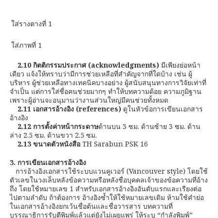
ใส่รางตางที่ 1
ใส่ภาพที่ 1
2.10 กิตติกรรมประกาศ
(acknowledgments)
มีเพียงย่อหน้า
เดียว แจ้งให้ทราบว่ามีการช่วยเหลือที่สำคัญจากที่ใดบ้าง เช่น ผู้
บริหาร ผู้ช่วยเหลือทางเทคนิคบางอย่าง ผู้สนับสนุนทางการวิจัยเท่าที่
จำเป็น แต่การใส่ชื่อคนช่วยมากๆ ทำให้บทความด้อย ความภูมิฐาน
เพราะผู้อ่านจะอนุมานว่างานส่วนใหญ่มีคนช่วยทั้งหมด
2.11 เอกสารอ้างอิง
(references)
ดูในหัวข้อการเขียนเอกสาร
อ้างอิง
2.12 การตั้งค่าหน้ากระดาษ
ด้านบน 3 ซม. ด้านซ้าย 3 ซม. ด้าน
ล่าง 2.5 ซม. ด้านขวา 2.5 ซม.
2.13 ขนาดตัวหนังสือ
TH Sarabun PSK 16
3. การเขียนเอกสารอ้างอิง
การอ้างอิงเอกสารใช้ระบบแวนคูเวอร์ (Vancouver style) โดยใช้
ตัวเลขในวงเล็บหลังข้อความหรือหลังชื่อบุคคลเจ้าของข้อความที่อ้าง
ถึง โดยใช้หมายเลข 1 สำหรับเอกสารอ้างอิงอันดับแรกและเรียงต่อ
ไปตามลำดับ ถ้าต้องการ อ้างอิงซ้ำให้ใช้หมายเลขเดิม ห้ามใช้คำย่อ
ในเอกสารอ้างอิงยกเว้นชื่อต้นและชื่อวารสาร บทความที่
บรรณาธิการรับตีพิมพ์แล้วแต่ยังไม่เผยแพร่ ให้ระบุ “กำลังพิมพ์”