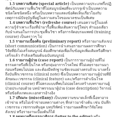
1.3
บทความพิเศษ
(special article)
เป็นบทความประเภทกึ่งปฏิ
ทัศน์กับบทความฟื้นวิชาที่ไม่สมบูรณ์พอที่จะบรรจุเข้าเป็นบทความ
ชนิดใดชนิดหนึ่ง หรือเป็นบทความแสดงข้อคิดเห็นเกี่ยวโยงกับ
เหตุการณ์ปัจจุบันที่อยู่ในความสนใจของมวลชนเป็นพิเศษ
1.4
บทความฟื้นวิชา
(refreshe course)
เสนอความรู้ในองค์
ความรู้จำเพาะเรื่องที่นำมารื้อฟื้นเพิ่มเติมความรู้ใหม่ๆ ทำนองเดียว
กับนำเสนอในการประชุมฟื้นวิชา หรือการจัดอบรมแพทย์ (training
course) เป็นคราวๆ ไป
1.5
รายงานเบื้องต้น
(preliminary report)
หรือรายงานสังเขป
(short communication) เป็นการนำเสนอรายงานผลการศึกษา
วิจัยที่ยังไม่เสร็จสมบูรณ์ ต้องศึกษาต่อเพื่อเก็บข้อมูลเพิ่มเติมหรือศึกษา
เสร็จแล้ว กำลังเตรียมต้นฉบับสมบูรณ์
1.6
รายงานผู้ป่วย
(case report)
เป็นการรายงานผู้ป่วยที่ไม่
ธรรมดาหรือที่เป็นโรค หรือกลุ่มอาการโรคใหม่ ที่ไม่เคยรายงานมา
ก่อนหรือพบไม่บ่อย และต้องมีหลักฐานชัดเจนอย่างครบถ้วน บางครั้ง
ถึงบันทึกเวชกรรม (clinical note) ซึ่งเป็นบทความรายงานผู้ป่วยที่มี
ลักษณะเวชกรรม (clinical feature) และ/หรือการดำเนินโรค
(clinical course) ที่ไม่ตรงแบบที่พบไม่บ่อยโครงสร้างบทรายงานผู้
ป่วยประกอบด้วย บทนำพรรณนาผู้ป่วย (case description) วิจารณ์
หรือข้อสังเกตและเอกสารอ้างอิง
1.7 ปกิณกะ
(miscellany)
เป็นบทความขนาดเล็กที่เนื้อหาอาจ
เข้าข่าย หรือไม่เข้าข่ายบทความต่างๆ ที่กล่าวมาข้างต้น เช่น บันทึก
เวชกรรม เวชกรรมทันยุค บทปริทัศน์ รายงานผลศึกษาวิจัยโดย
สังเขป หรือรายงานเบื้องต้นก็ได้
1.8
จดหมายถึงบรรณาธิการ
(letter to the editor)
หรือ