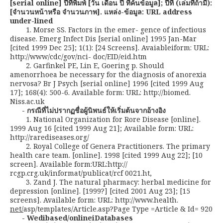
[serial online] ปีที่พิมพ์ [วัน เดือน ปี ที่ค้นข้อมูล]; ปีที่ (เล่มที่ถ้ามี):
[จำนวนหน้าหรือ จำนวนภาพ]. แหล่ง-ข้อมูล: URL address
under-lined
1. Morse SS. Factors in the emer- gence of infectious
disease. Emerg Infect Dis [serial online] 1995 Jan-Mar
[cited 1999 Dec 25]; 1(1): [24 Screens]. Avaiableiform: URL:
http://www/cdc/gov/nci- doc/EID/eid.htm
2. Garfinkel PE, Lin E, Goering p. Should
amenorrhoea be necessary for the diagnosis of anorexia
nervosa? Br J Psych [serial online] 1996 [cited 1999 Aug
17]; 168(4): 500-6. Available form: URL: http://biomed.
Niss.ac.uk
- กรณีที่ไม่ปรากฏชื่อผู้นิพนธ์ให้เริ่มต้นจากอ้างอิง
1. National Organization for Rore Disease [online].
1999 Aug 16 [cited 1999 Aug 21]; Available form: URL:
http://rarediseases.org/
2. Royal College of Genera Practitioners. The primary
health care team. [online]. 1998 [cited 1999 Aug 22]; [10
screen]. Available form:URL:http://
rcgp.crg.uk/informat/publicat/rcf 0021.ht,
3. Zand J. The natural pharmacy: herbal medicine for
depression [online]. [1999?] [cited 2001 Aug 23]; [15
screens]. Available form: URL: http://www.health.
net/
asp/templates/Article.asp?Page Type =Article & Id= 920
- Wedibased/onlineiDatabases