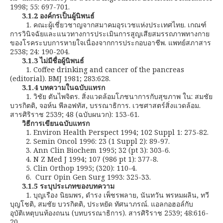
1998; 55: 697-701.
3.1.2 องค์กรเป็นผู้นิพนธ์
1. คณะผู้เชี่ยวชาญจากสมาคมอุรเวชแห่งประเทศไทย. เกณฑ์
การวินิจฉัยและแนวทางการประเมินการสูญเสียสมรรถภาพทางกาย
ของโรคระบบการหายใจเนื่องจากการประกอบอาชีพ. แพทย์สภาสาร
2538; 24: 190-204.
3.1.3 ไม่มีชื่อผู้นิพนธ์
1. Coffee drinking and cancer of the pancreas
(editorial). BMJ 1981; 283:628.
3.1.4 บทความในฉบับแทรก
1. วิชัย ตันไพจิตร. สิ่งแวดล้อมโภชนาการกับสุขภาพ ใน: สมชัย
บวรกิตติ, จอห์น พีลอฟทัส, บรรณาธิการ. เวชศาสตร์สิ่งแวดล้อม.
สารศิริราช 2539; 48 (ฉบับผนวก): 153-61.
วิธีการเขียนฉบับแทรก
1. Environ Health Perspect 1994; 102 Suppl 1: 275-82.
2. Semin Oncol 1996: 23 (1 Suppl 2): 89-97.
3. Ann Clin Biochem 1995; 32 (pt 3): 303-6.
4. N Z Med J 1994; 107 (986 pt 1): 377-8.
5. Clin Orthop 1995; (320): 110-4.
6. Curr Opin Gen Surg 1993: 325-33.
3.1.5 ระบุประเภทของบทความ
1. บุญเรือง นิยมพร, ดำรง เพ็ชรพลาย, นันทวัน พรหมผลิน, ทวี
บุญโชติ, สมชัย บวรกิตติ, ประหยัด ทัศนาภรณ์. แอลกอฮอล์กับ
อุบัติเหตุบนท้องถนน (บทบรรณาธิการ). สารศิริราช 2539; 48:616-
20.