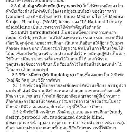
เป็นภาษาไทยไว้เหนือเนื้อความย่อ
2.3
คำสำคัญ หรือคำหลัก
(key words)
ใส่ไว้ท้ายบทคัดย่อ เป็น
หัวข้อเรื่องสำหรับทำดัชนีเรื่อง (subject index) ของปีวารสาร
(volume) และดัชนีเรื่องสำหรับ Index Medicus โดยใช้ Medical
Subject Headings (MeSH) terms ของ U.S National Library
of Medicine เป็นแนวทางการให้คำสำคัญหรือคำหลัก
2.4 บทนำ
(introduction)
เป็นส่วนหนึ่งของบทความที่บอก
เหตุผล นำไปสู่การศึกษา แต่ไม่ต้องทบทวนวรรณกรรมมากมายที่ไม่
เกี่ยวกับจุดมุ่งหมายของการศึกษา เป็นส่วนที่อธิบายให้ผู้อ่านรู้ปัญหา
ลักษณะ และขนาด เป็นการนำไปสู่ความจำเป็นในการศึกษาวิจัยให้
ได้ผลเพื่อแก้ไขปัญหาหรือตอบคำถามที่ตั้งไว้ หากมีทฤษฎีที่จำเป็นต้อง
ใช้ในการศึกษา อาจวางพื้นฐานไว้ในส่วนนี้ได้ และให้รวม
วัตถุประสงค์ของการศึกษาเป็นร้อยแก้วไว้ในส่วนท้ายของบทนำ ไม่
ใส่ผลการศึกษาและสรุป
2.5 วิธีการศึกษา
(Methodology)
เขียนชี้แจงแยกเป็น 2 หัวข้อ
ใหญ่ คือ วัสดุ และวิธีการศึกษา
2.5.1 หัวข้อวัสดุให้บอกรายละเอียดของสิ่งนำมาศึกษา อาทิ ผู้ป่วย
คนปรกติ สัตว์ พืช รวมถึงจำนวนและลักษณะเฉพาะของตัวอย่างที่
ศึกษา เช่น เพศ อายุ น้ำหนัก ต้องบอกถึงอนุญาตจากผู้ที่เข้ารับการ
ศึกษาและการยอมรับจากคณะกรรมการพิจารณาจริยธรรมในการ
ศึกษาสิ่งมีชีวิต ตลอดจนอุปกรณ์ต่างๆ ที่ใช้ในการศึกษา
2.5.2 หัวข้อวิธีการศึกษา เริ่มด้วยรูปแบบ แผนการศึกษา(study
design, protocol) เช่น randomized double blind,
descriptive หรือ quasi-experiment การสุ่มตัวอย่าง เช่น การสุ่ม
ตัวอย่างแบบง่าย แบบหลายขั้นตอน วิธีหรือมาตรการที่ใช้ศึกษา